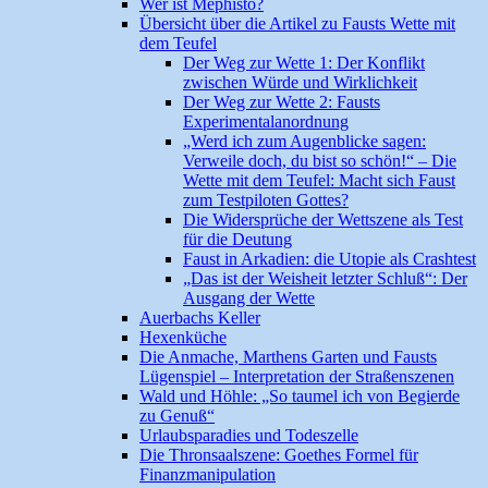
Wer ist Mephisto?
Übersicht über die Artikel zu Fausts Wette mit
dem Teufel
Der Weg zur Wette 1: Der Konflikt
zwischen Würde und Wirklichkeit
Der Weg zur Wette 2: Fausts
Experimentalanordnung
„Werd ich zum Augenblicke sagen:
Verweile doch, du bist so schön!“ – Die
Wette mit dem Teufel: Macht sich Faust
zum Testpiloten Gottes?
Die Widersprüche der Wettszene als Test
für die Deutung
Faust in Arkadien: die Utopie als Crashtest
„Das ist der Weisheit letzter Schluß“: Der
Ausgang der Wette
Auerbachs Keller
Hexenküche
Die Anmache, Marthens Garten und Fausts
Lügenspiel – Interpretation der Straßenszenen
Wald und Höhle: „So taumel ich von Begierde
zu Genuß“
Urlaubsparadies und Todeszelle
Die Thronsaalszene: Goethes Formel für
Finanzmanipulation