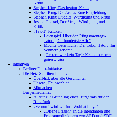
Kritik
Stephen King, Das Institut, Kritik
Stephen King, Die Arena. Eine Empfehlung
Stephen King: Duddits, Würdigung und Kritik
Joseph Conrad, Der Sieg – Würdigung und
Kritik
„Tatort“-Kritiken
Laienspiel. Über den Pfingstmontags-
Tatort „Der hundertste Affe“
Möchte-Gern-Kunst: Der Tukur-Tatort „Im
Schmerz geboren“
„Gestern war kein Tag“: Kritik an einem
guten „Tatort“
Initiativen
Berliner Faust-Initiative
Die Netz-Schriften Initiative
Überblick über alle Geschichten
Unsere „Philosophie“
Mitmachen
Bürgermedienrat
Aufruf zur Gründung eines Bürgerrats für den
Rundfunk
„Vernunft wird Unsinn, Wohltat Plage“
„Offene Fragen“ an die Intendanten und
Programmdirektoren von ARD und ZDF