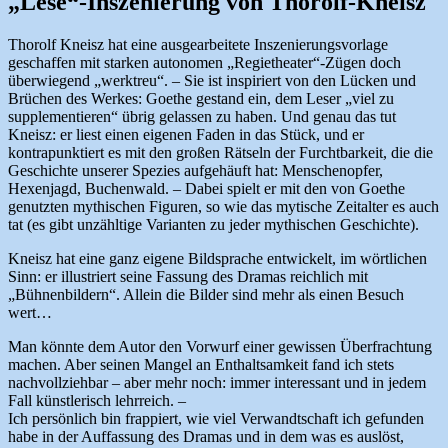
„Lese“-Inszenierung von Thorolf-Kneisz
Thorolf Kneisz hat eine ausgearbeitete Inszenierungsvorlage
geschaffen mit starken autonomen „Regietheater“-Zügen doch
überwiegend „werktreu“. – Sie ist inspiriert von den Lücken und
Brüchen des Werkes: Goethe gestand ein, dem Leser „viel zu
supplementieren“ übrig gelassen zu haben. Und genau das tut
Kneisz: er liest einen eigenen Faden in das Stück, und er
kontrapunktiert es mit den großen Rätseln der Furchtbarkeit, die die
Geschichte unserer Spezies aufgehäuft hat: Menschenopfer,
Hexenjagd, Buchenwald. – Dabei spielt er mit den von Goethe
genutzten mythischen Figuren, so wie das mytische Zeitalter es auch
tat (es gibt unzähltige Varianten zu jeder mythischen Geschichte).
Kneisz hat eine ganz eigene Bildsprache entwickelt, im wörtlichen
Sinn: er illustriert seine Fassung des Dramas reichlich mit
„Bühnenbildern“. Allein die Bilder sind mehr als einen Besuch
wert…
Man könnte dem Autor den Vorwurf einer gewissen Überfrachtung
machen. Aber seinen Mangel an Enthaltsamkeit fand ich stets
nachvollziehbar – aber mehr noch: immer interessant und in jedem
Fall künstlerisch lehrreich. –
Ich persönlich bin frappiert, wie viel Verwandtschaft ich gefunden
habe in der Auffassung des Dramas und in dem was es auslöst,