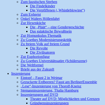
Zum faustischen Streben
Die Findelkinder
Die Verpfiffenen („Whistleblowing“)
Zum Erdgeist
Onkel Walters Höllenfahrt
Zur Hexenküche
Die „Pläät“ – eine Gendergeschichte
Das galaktische Bewußtsein
Zur Homunkulus-Thematik
Zu Goethes Modernisierungskritik
Zu freiem Volk auf freiem Grund
Die Revolte
Die Zivilisatoren
Zur Euphorionfigur
Zu Goethes Universitätssatire (Schülerszene)
Die Weltformel
Briefe aus der Zukunft
Inszenierung
Eintopf – Faust 2 in Weimar
Gezuckerte Erdbeeren? Faust am BerlinerEnsemble
„Lese“-Inszenierung von Thorolf-Kneisz
Stemanninszenierung, Thalia Hamburg
Inszenierungen auf DVD
Theater auf DVD: Möglichkeiten und Grenzen
Gründgensinszenierungen