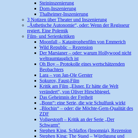
Steininszenierung
Dorn-Inszenierung
Thalheimer-Inszenierung
3 Notizen über Theater und Inszenierung
„Ästhetische Autonomie“, oder: Wenn der Regisseur
regiert. Eine Polemik
Film- und Serienkritiken
Moonfall – Katastrophenfilm von Emmerich
Wild Republic – Rezension
Der Marsianer – oder: warum Hollywood nicht
weltraumtauglich ist
Oh Boy – Protokolle eines wertschätzenden
Beobachters
Lara – von Jan-Ole Gerster
Sokurov, Faust-Film
Kritik am Film „Elsner. Er hätte die Welt
verändert“, von Oliver Hirschbiegel.
Das Geheimnis der Freiheit
„Bonn“: eine Serie, die wie Schulfunk wirkt
„Blochin“ – oder: die Möchte-Gern-Qualität des
ZDF
Vollgestopft – Kritik an der Serie „Der
Schwarm“
Stephen King, Schlaflos (Insomnia), Rezension
Stephen King: The Stand – Würdigung und