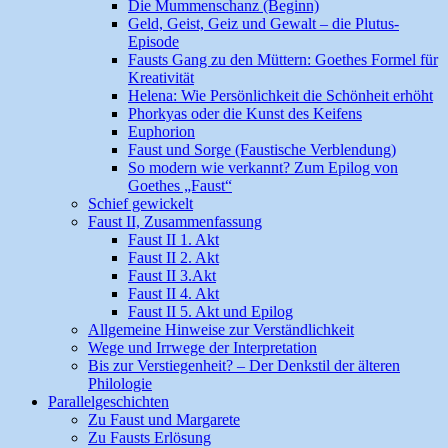
Die Mummenschanz (Beginn)
Geld, Geist, Geiz und Gewalt – die Plutus-
Episode
Fausts Gang zu den Müttern: Goethes Formel für
Kreativität
Helena: Wie Persönlichkeit die Schönheit erhöht
Phorkyas oder die Kunst des Keifens
Euphorion
Faust und Sorge (Faustische Verblendung)
So modern wie verkannt? Zum Epilog von
Goethes „Faust“
Schief gewickelt
Faust II, Zusammenfassung
Faust II 1. Akt
Faust II 2. Akt
Faust II 3.Akt
Faust II 4. Akt
Faust II 5. Akt und Epilog
Allgemeine Hinweise zur Verständlichkeit
Wege und Irrwege der Interpretation
Bis zur Verstiegenheit? – Der Denkstil der älteren
Philologie
Parallelgeschichten
Zu Faust und Margarete
Zu Fausts Erlösung