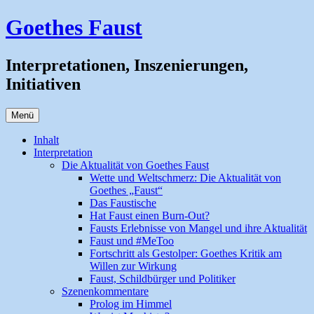
Zum
Goethes Faust
Inhalt
springen
Interpretationen, Inszenierungen,
Initiativen
Menü
Inhalt
Interpretation
Die Aktualität von Goethes Faust
Wette und Weltschmerz: Die Aktualität von
Goethes „Faust“
Das Faustische
Hat Faust einen Burn-Out?
Fausts Erlebnisse von Mangel und ihre Aktualität
Faust und #MeToo
Fortschritt als Gestolper: Goethes Kritik am
Willen zur Wirkung
Faust, Schildbürger und Politiker
Szenenkommentare
Prolog im Himmel