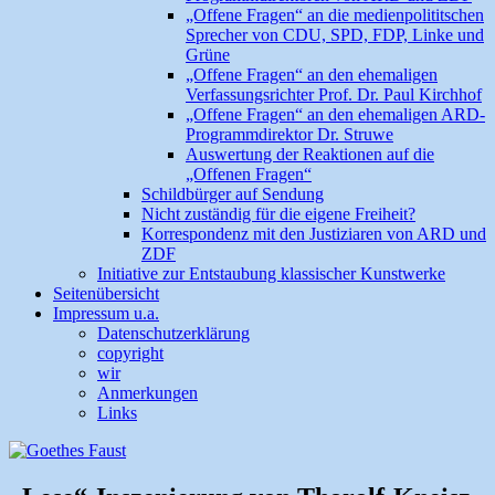
„Offene Fragen“ an die medienpolititschen
Sprecher von CDU, SPD, FDP, Linke und
Grüne
„Offene Fragen“ an den ehemaligen
Verfassungsrichter Prof. Dr. Paul Kirchhof
„Offene Fragen“ an den ehemaligen ARD-
Programmdirektor Dr. Struwe
Auswertung der Reaktionen auf die
„Offenen Fragen“
Schildbürger auf Sendung
Nicht zuständig für die eigene Freiheit?
Korrespondenz mit den Justiziaren von ARD und
ZDF
Initiative zur Entstaubung klassischer Kunstwerke
Seitenübersicht
Impressum u.a.
Datenschutzerklärung
copyright
wir
Anmerkungen
Links