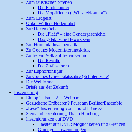
Zum faustischen Streben
Die Findelkinder
Die Verpfiffenen („Whistleblowing“)
Zum Erdgeist
Onkel Walters Höllenfahrt
Zur Hexenküche
Die „Pläät“ – eine Gendergeschichte
Das galaktische Bewußtsein
Zur Homunkulus-Thematik
Zu Goethes Modernisierungskritik
Zu freiem Volk auf freiem Grund
Die Revolte
Die Zivilisatoren
Zur Euphorionfigur
Zu Goethes Universitätssatire (Schülerszene)
Die Weltformel
Briefe aus der Zukunft
Inszenierung
Eintopf – Faust 2 in Weimar
Gezuckerte Erdbeeren? Faust am BerlinerEnsemble
„Lese“-Inszenierung von Thorolf-Kneisz
Stemanninszenierung, Thalia Hamburg
Inszenierungen auf DVD
Theater auf DVD: Möglichkeiten und Grenzen
Gründgensinszenierungen