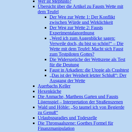
Wer ist Mephisto?
Übersicht über die Artikel zu Fausts Wette mit
dem Teufel
Der Weg zur Wette 1: Der Konflikt
zwischen Würde und Wirklichkeit
Der Weg zur Wette 2: Fausts
Experimentalanordnung
„Werd ich zum Augenblicke sagen:
Verweile doch, du bist so schön!“ – Die
Wette mit dem Teufel: Macht sich Faust
zum Testpiloten Gottes?
Die Widersprüche der Wettszene als Test
für die Deutung
Faust in Arkadien: die Utopie als Crashtest
„Das ist der Weisheit letzter Schluß“: Der
Ausgang der Wette
Auerbachs Keller
Hexenküche
Die Anmache, Marthens Garten und Fausts
Lügenspiel – Interpretation der Straßenszenen
Wald und Höhle: „So taumel ich von Begierde
zu Genuß“
Urlaubsparadies und Todeszelle
Die Thronsaalszene: Goethes Formel für
Finanzmanipulation