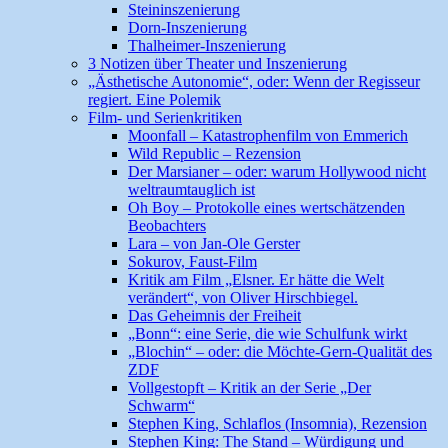
Steininszenierung
Dorn-Inszenierung
Thalheimer-Inszenierung
3 Notizen über Theater und Inszenierung
„Ästhetische Autonomie“, oder: Wenn der Regisseur
regiert. Eine Polemik
Film- und Serienkritiken
Moonfall – Katastrophenfilm von Emmerich
Wild Republic – Rezension
Der Marsianer – oder: warum Hollywood nicht
weltraumtauglich ist
Oh Boy – Protokolle eines wertschätzenden
Beobachters
Lara – von Jan-Ole Gerster
Sokurov, Faust-Film
Kritik am Film „Elsner. Er hätte die Welt
verändert“, von Oliver Hirschbiegel.
Das Geheimnis der Freiheit
„Bonn“: eine Serie, die wie Schulfunk wirkt
„Blochin“ – oder: die Möchte-Gern-Qualität des
ZDF
Vollgestopft – Kritik an der Serie „Der
Schwarm“
Stephen King, Schlaflos (Insomnia), Rezension
Stephen King: The Stand – Würdigung und