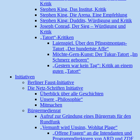
Kritik
Stephen King, Das Institut, Kritik
Stephen King, Die Arena. Eine Empfehlung
Stephen King: Duddits, Würdigung und Kritik
Joseph Conrad, Der Sieg – Würdigung und
Kritik
„Tatort“-Kritiken
Laienspiel. Über den Pfingstmontags-
Tatort „Der hundertste Affe“
Möchte-Gern-Kunst: Der Tukur-Tatort „Im
Schmerz geboren“
„Gestern war kein Tag“: Kritik an einem
guten „Tatort“
Initiativen
Berliner Faust-Initiative
Die Netz-Schriften Initiative
Überblick über alle Geschichten
Unsere „Philosophie“
Mitmachen
Bürgermedienrat
Aufruf zur Gründung eines Bürgerrats für den
Rundfunk
„Vernunft wird Unsinn, Wohltat Plage“
„Offene Fragen“ an die Intendanten und
Programmdirektoren von ARD und ZDF