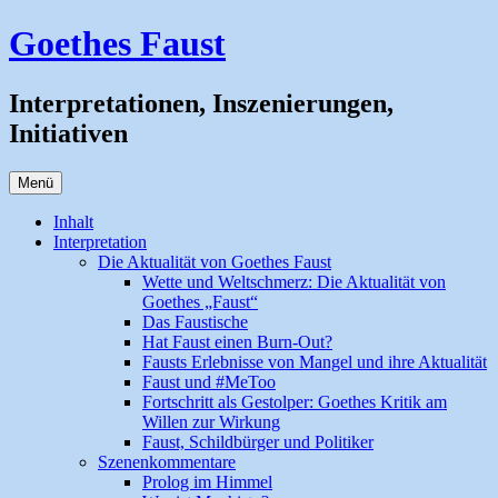
Zum
Goethes Faust
Inhalt
springen
Interpretationen, Inszenierungen,
Initiativen
Menü
Inhalt
Interpretation
Die Aktualität von Goethes Faust
Wette und Weltschmerz: Die Aktualität von
Goethes „Faust“
Das Faustische
Hat Faust einen Burn-Out?
Fausts Erlebnisse von Mangel und ihre Aktualität
Faust und #MeToo
Fortschritt als Gestolper: Goethes Kritik am
Willen zur Wirkung
Faust, Schildbürger und Politiker
Szenenkommentare
Prolog im Himmel