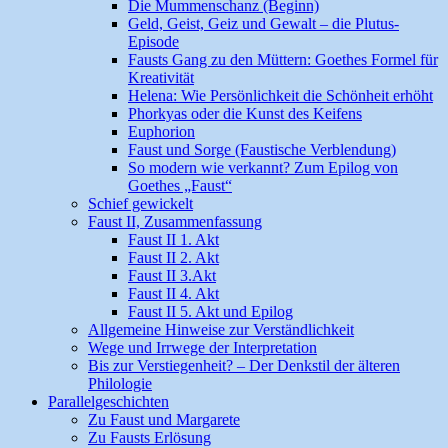
Die Mummenschanz (Beginn)
Geld, Geist, Geiz und Gewalt – die Plutus-
Episode
Fausts Gang zu den Müttern: Goethes Formel für
Kreativität
Helena: Wie Persönlichkeit die Schönheit erhöht
Phorkyas oder die Kunst des Keifens
Euphorion
Faust und Sorge (Faustische Verblendung)
So modern wie verkannt? Zum Epilog von
Goethes „Faust“
Schief gewickelt
Faust II, Zusammenfassung
Faust II 1. Akt
Faust II 2. Akt
Faust II 3.Akt
Faust II 4. Akt
Faust II 5. Akt und Epilog
Allgemeine Hinweise zur Verständlichkeit
Wege und Irrwege der Interpretation
Bis zur Verstiegenheit? – Der Denkstil der älteren
Philologie
Parallelgeschichten
Zu Faust und Margarete
Zu Fausts Erlösung