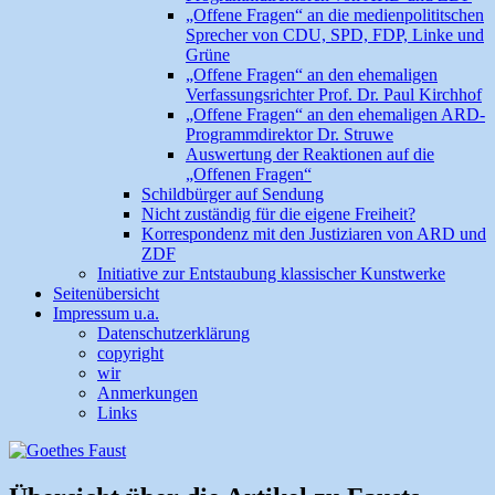
„Offene Fragen“ an die medienpolititschen
Sprecher von CDU, SPD, FDP, Linke und
Grüne
„Offene Fragen“ an den ehemaligen
Verfassungsrichter Prof. Dr. Paul Kirchhof
„Offene Fragen“ an den ehemaligen ARD-
Programmdirektor Dr. Struwe
Auswertung der Reaktionen auf die
„Offenen Fragen“
Schildbürger auf Sendung
Nicht zuständig für die eigene Freiheit?
Korrespondenz mit den Justiziaren von ARD und
ZDF
Initiative zur Entstaubung klassischer Kunstwerke
Seitenübersicht
Impressum u.a.
Datenschutzerklärung
copyright
wir
Anmerkungen
Links