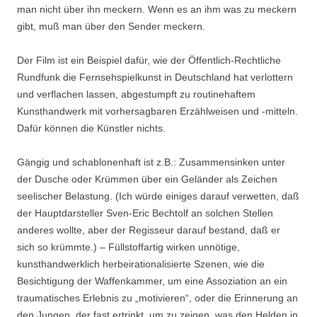
man nicht über ihn meckern. Wenn es an ihm was zu meckern
gibt, muß man über den Sender meckern.
Der Film ist ein Beispiel dafür, wie der Öffentlich-Rechtliche
Rundfunk die Fernsehspielkunst in Deutschland hat verlottern
und verflachen lassen, abgestumpft zu routinehaftem
Kunsthandwerk mit vorhersagbaren Erzählweisen und -mitteln.
Dafür können die Künstler nichts.
Gängig und schablonenhaft ist z.B.: Zusammensinken unter
der Dusche oder Krümmen über ein Geländer als Zeichen
seelischer Belastung. (Ich würde einiges darauf verwetten, daß
der Hauptdarsteller Sven-Eric Bechtolf an solchen Stellen
anderes wollte, aber der Regisseur darauf bestand, daß er
sich so krümmte.) – Füllstoffartig wirken unnötige,
kunsthandwerklich herbeirationalisierte Szenen, wie die
Besichtigung der Waffenkammer, um eine Assoziation an ein
traumatisches Erlebnis zu „motivieren“, oder die Erinnerung an
den Jungen, der fast ertrinkt, um zu zeigen, was den Helden in