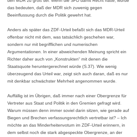
den MDR zu groß sei. Wenn die SPD damit Recht hatte, würde
das bedeuten, daß der MDR sich zuwenig gegen
Beeinflussung durch die Politik gewehrt hat.
Anders als später das ZDF-Urteil befaßt sich das MDR-Urteil
offenbar nicht mit dem, was tatsächlich geschehen war,
sondern nur mit begrifflichen und numerischen
Argumentationen. In einer abweichenden Meinung spricht ein
Richter daher auch von „Konstrukten“ mit denen die
Staatsquote heruntergerechnet würde (S.37). Wie wenig
überzeugend das Urteil war, zeigt sich auch daran, daß es nur
mit denkbar schwächster Mehrheit angenommen wurde.
Auffällig ist im Übrigen, daß immer nach einer Obergrenze für
Vertreter aus Staat und Politik in den Gremien gefragt wird.
Warum müssen denn immer soviel darin sitzen, wie gerade auf
Biegen und Brechen verfassungsrechtlich vertretbar ist? – Ich
möchte an das Minderheitenvotum im ZDF-Urteil erinnern, in
dem selbst noch die stark abgespeckte Obergrenze, an der