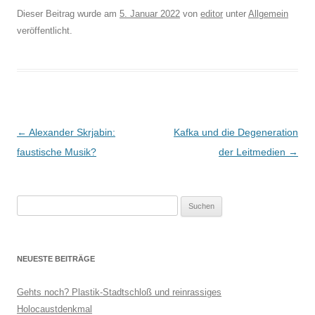
Dieser Beitrag wurde am
5. Januar 2022
von
editor
unter
Allgemein
veröffentlicht.
Beitragsnavigation
←
Alexander Skrjabin:
Kafka und die Degeneration
faustische Musik?
der Leitmedien
→
Suchen
nach:
NEUESTE BEITRÄGE
Gehts noch? Plastik-Stadtschloß und reinrassiges
Holocaustdenkmal