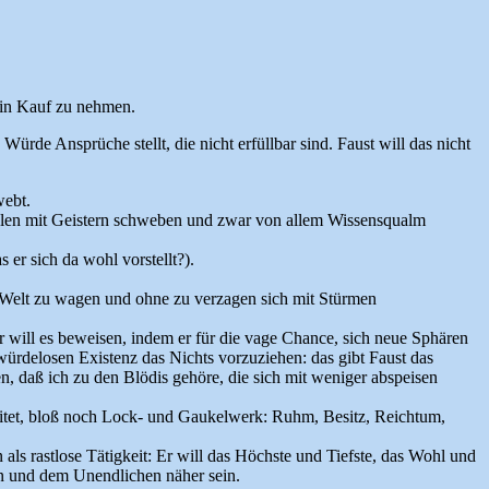
n in Kauf zu nehmen.
ürde Ansprüche stellt, die nicht erfüllbar sind. Faust will das nicht
webt.
öhlen mit Geistern schweben und zwar von allem Wissensqualm
er sich da wohl vorstellt?).
e Welt zu wagen und ohne zu verzagen sich mit Stürmen
r will es beweisen, indem er für die vage Chance, sich neue Sphären
würdelosen Existenz das Nichts vorzuziehen: das gibt Faust das
, daß ich zu den Blödis gehöre, die sich mit weniger abspeisen
ereitet, bloß noch Lock- und Gaukelwerk: Ruhm, Besitz, Reichtum,
 als rastlose Tätigkeit: Er will das Höchste und Tiefste, das Wohl und
en und dem Unendlichen näher sein.