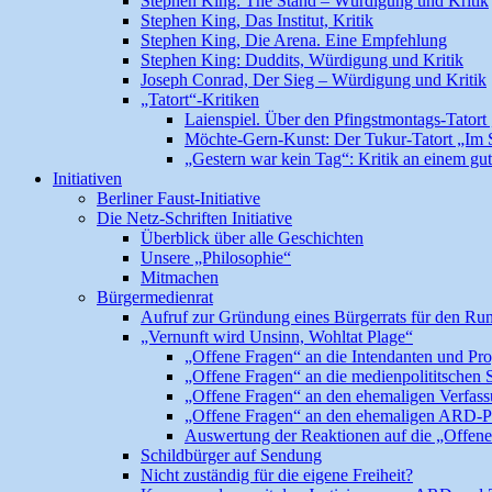
Stephen King: The Stand – Würdigung und Kritik
Stephen King, Das Institut, Kritik
Stephen King, Die Arena. Eine Empfehlung
Stephen King: Duddits, Würdigung und Kritik
Joseph Conrad, Der Sieg – Würdigung und Kritik
„Tatort“-Kritiken
Laienspiel. Über den Pfingstmontags-Tatort
Möchte-Gern-Kunst: Der Tukur-Tatort „Im
„Gestern war kein Tag“: Kritik an einem gut
Initiativen
Berliner Faust-Initiative
Die Netz-Schriften Initiative
Überblick über alle Geschichten
Unsere „Philosophie“
Mitmachen
Bürgermedienrat
Aufruf zur Gründung eines Bürgerrats für den Ru
„Vernunft wird Unsinn, Wohltat Plage“
„Offene Fragen“ an die Intendanten und 
„Offene Fragen“ an die medienpolititsche
„Offene Fragen“ an den ehemaligen Verfassu
„Offene Fragen“ an den ehemaligen ARD-P
Auswertung der Reaktionen auf die „Offen
Schildbürger auf Sendung
Nicht zuständig für die eigene Freiheit?