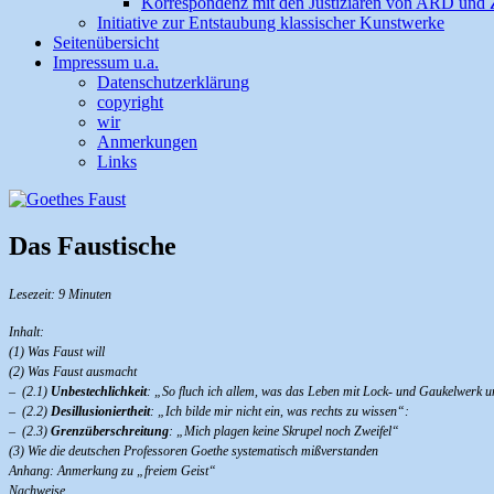
Korrespondenz mit den Justiziaren von ARD und
Initiative zur Entstaubung klassischer Kunstwerke
Seitenübersicht
Impressum u.a.
Datenschutzerklärung
copyright
wir
Anmerkungen
Links
Das Faustische
Lesezeit: 9 Minuten
Inhalt:
(1) Was Faust will
(2) Was Faust ausmacht
– (2.1)
Unbestechlichkeit
:
„So fluch ich allem, was das Leben mit Lock- und Gaukelwerk 
– (2.2)
Desillusioniertheit
:
„Ich bilde mir nicht ein, was rechts zu wissen“:
– (2.3)
Grenzüberschreitung
:
„Mich plagen keine Skrupel noch Zweifel“
(3) Wie die deutschen Professoren Goethe systematisch mißverstanden
Anhang: Anmerkung zu „freiem Geist“
Nachweise