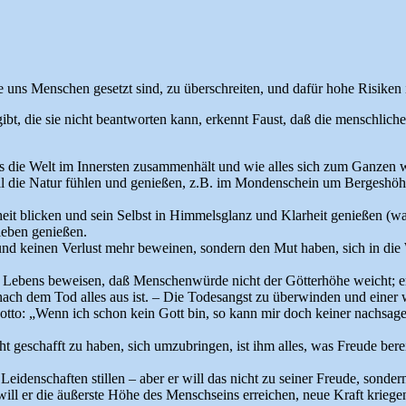
die uns Menschen gesetzt sind, zu überschreiten, und dafür hohe Risike
bt, die sie nicht beantworten kann, erkennt Faust, daß die menschliche W
as die Welt im Innersten zusammenhält und wie alles sich zum Ganzen 
will die Natur fühlen und genießen, z.B. im Mondenschein um Bergesh
eit blicken und sein Selbst in Himmelsglanz und Klarheit genießen (was 
leben genießen.
 und keinen Verlust mehr beweinen, sondern den Mut haben, sich in di
nes Lebens beweisen, daß Menschenwürde nicht der Götterhöhe weicht; e
 nach dem Tod alles aus ist. – Die Todesangst zu überwinden und einer 
tto: „Wenn ich schon kein Gott bin, so kann mir doch keiner nachsagen
nicht geschafft zu haben, sich umzubringen, ist ihm alles, was Freude b
eidenschaften stillen – aber er will das nicht zu seiner Freude, sondern
ll er die äußerste Höhe des Menschseins erreichen, neue Kraft krieg