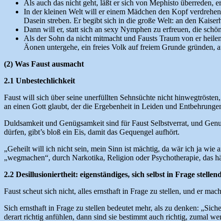
Als auch das nicht geht, läßt er sich von Mephisto überreden, e
In der kleinen Welt will er einem Mädchen den Kopf verdrehen u
Dasein streben. Er begibt sich in die große Welt: an den Kaise
Dann will er, statt sich an sexy Nymphen zu erfreuen, die schö
Als der Sohn da nicht mitmacht und Fausts Traum von er heilen 
Äonen untergehe, ein freies Volk auf freiem Grunde gründen, a
(2) Was Faust ausmacht
2.1 Unbestechlichkeit
Faust will sich über seine unerfüllten Sehnsüchte nicht hinwegtröst
an einen Gott glaubt, der die Ergebenheit in Leiden und Entbehrungen
Duldsamkeit und Genügsamkeit sind für Faust Selbstverrat, und Genuß
dürfen, gibt’s bloß ein Eis, damit das Gequengel aufhört.
„Geheilt will ich nicht sein, mein Sinn ist mächtig, da wär ich ja wi
„wegmachen“, durch Narkotika, Religion oder Psychotherapie, das häl
2.2 Desillusioniertheit: eigenständiges, sich selbst in Frage stell
Faust scheut sich nicht, alles ernsthaft in Frage zu stellen, und er m
Sich ernsthaft in Frage zu stellen bedeutet mehr, als zu denken: „Sic
derart richtig anfühlen, dann sind sie bestimmt auch richtig, zumal w