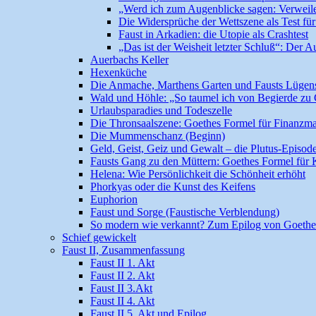
„Werd ich zum Augenblicke sagen: Verweile 
Die Widersprüche der Wettszene als Test fü
Faust in Arkadien: die Utopie als Crashtest
„Das ist der Weisheit letzter Schluß“: Der 
Auerbachs Keller
Hexenküche
Die Anmache, Marthens Garten und Fausts Lügenspi
Wald und Höhle: „So taumel ich von Begierde zu
Urlaubsparadies und Todeszelle
Die Thronsaalszene: Goethes Formel für Finanzma
Die Mummenschanz (Beginn)
Geld, Geist, Geiz und Gewalt – die Plutus-Episod
Fausts Gang zu den Müttern: Goethes Formel für K
Helena: Wie Persönlichkeit die Schönheit erhöht
Phorkyas oder die Kunst des Keifens
Euphorion
Faust und Sorge (Faustische Verblendung)
So modern wie verkannt? Zum Epilog von Goethe
Schief gewickelt
Faust II, Zusammenfassung
Faust II 1. Akt
Faust II 2. Akt
Faust II 3.Akt
Faust II 4. Akt
Faust II 5. Akt und Epilog