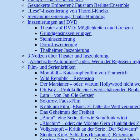
Gezuckerte Erdbeeren? Faust am BerlinerEnsemble
„Lese“-Inszenierung von Thorolf-Kneisz
Stemanninszenierung, Thalia Hamburg
Inszenierungen auf DVD
Theater auf DVD: Möglichkeiten und Grenzen
Gründgensinszenierungen
Steininszenierung
Dorn-Inszenierung
Thalheimer-Inszenierung
3 Notizen über Theater und Inszenierung
„Ästhetische Autonomie“, oder: Wenn der Regisseur regi
Film- und Serienkritiken
Moonfall – Katastrophenfilm von Emmerich
Wild Republic – Rezension
Der Marsianer – oder: warum Hollywood nicht wel
Oh Boy – Protokolle eines wertschätzenden Beoba
Lara – von Jan-Ole Gerster
Sokurov, Faust-Film
Kritik am Film „Elsner. Er hätte die Welt veränder
Das Geheimnis der Freiheit
„Bonn“: eine Serie, die wie Schulfunk wirkt
„Blochin“ – oder: die Möchte-Gern-Qualität des 
Vollgestopft – Kritik an der Serie „Der Schwarm“
Stephen King, Schlaflos (Insomnia), Rezension