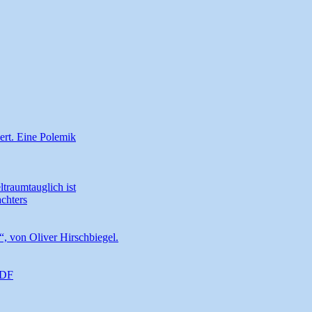
ert. Eine Polemik
traumtauglich ist
chters
t“, von Oliver Hirschbiegel.
ZDF