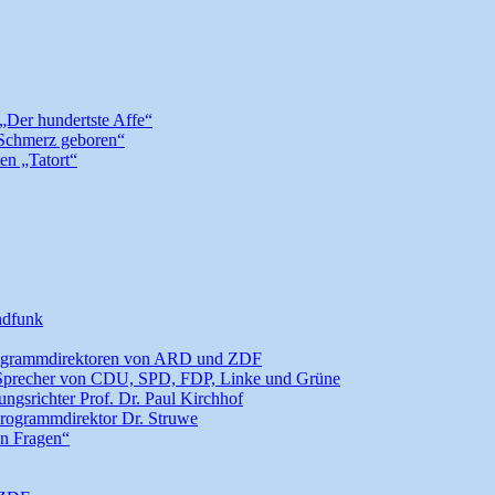
 „Der hundertste Affe“
 Schmerz geboren“
en „Tatort“
ndfunk
Programmdirektoren von ARD und ZDF
n Sprecher von CDU, SPD, FDP, Linke und Grüne
ngsrichter Prof. Dr. Paul Kirchhof
rogrammdirektor Dr. Struwe
en Fragen“