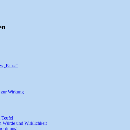
en
es „Faust“
n zur Wirkung
m Teufel
n Würde und Wirklichkeit
anordnung