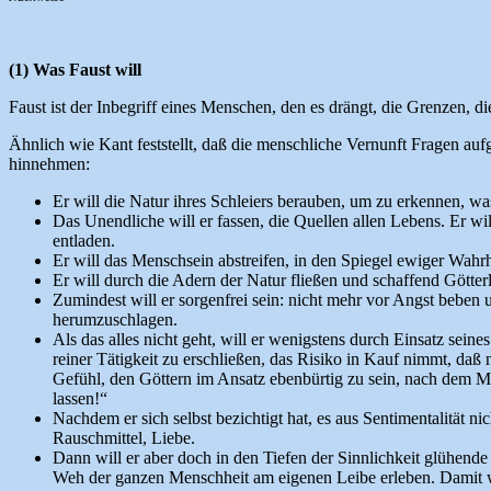
(1) Was Faust will
Faust ist der Inbegriff eines Menschen, den es drängt, die Grenzen, 
Ähnlich wie Kant feststellt, daß die menschliche Vernunft Fragen aufgi
hinnehmen:
Er will die Natur ihres Schleiers berauben, um zu erkennen, w
Das Unendliche will er fassen, die Quellen allen Lebens. Er 
entladen.
Er will das Menschsein abstreifen, in den Spiegel ewiger Wahrh
Er will durch die Adern der Natur fließen und schaffend Götter
Zumindest will er sorgenfrei sein: nicht mehr vor Angst beben
herumzuschlagen.
Als das alles nicht geht, will er wenigstens durch Einsatz sei
reiner Tätigkeit zu erschließen, das Risiko in Kauf nimmt, daß
Gefühl, den Göttern im Ansatz ebenbürtig zu sein, nach dem Mo
lassen!“
Nachdem er sich selbst bezichtigt hat, es aus Sentimentalität 
Rauschmittel, Liebe.
Dann will er aber doch in den Tiefen der Sinnlichkeit glühende L
Weh der ganzen Menschheit am eigenen Leibe erleben. Damit wi