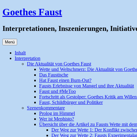
Zum
Goethes Faust
Inhalt
springen
Interpretationen, Inszenierungen, Initiativ
Menü
Inhalt
Interpretation
Die Aktualität von Goethes Faust
Wette und Weltschmerz: Die Aktualität von Goeth
Das Faustische
Hat Faust einen Burn-Out?
Fausts Erlebnisse von Mangel und ihre Aktualität
Faust und #MeToo
Fortschritt als Gestolper: Goethes Kritik am Wille
Faust, Schildbürger und Politiker
Szenenkommentare
Prolog im Himmel
Wer ist Mephisto?
Übersicht über die Artikel zu Fausts Wette mit de
Der Weg zur Wette 1: Der Konflikt zwische
Der Weg zur Wette 2: Fausts Experimental