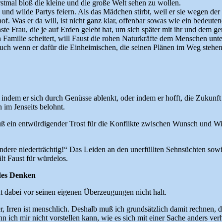
rstmal bloß die kleine und die große Welt sehen zu wollen.
nd wilde Partys feiern. Als das Mädchen stirbt, weil er sie wegen der 
rhof. Was er da will, ist nicht ganz klar, offenbar sowas wie ein bede
nste Frau, die je auf Erden gelebt hat, um sich später mit ihr und dem
Familie scheitert, will Faust die rohen Naturkräfte dem Menschen unter
uch wenn er dafür die Einheimischen, die seinen Plänen im Weg stehen
en, indem er sich durch Genüsse ablenkt, oder indem er hofft, die Zuku
 im Jenseits belohnt.
 ein entwürdigender Trost für die Konflikte zwischen Wunsch und Wirk
e andere niederträchtig!“ Das Leiden an den unerfüllten Sehnsüchten sowi
t Faust für würdelos.
endes Denken
acht dabei vor seinen eigenen Überzeugungen nicht halt.
her, Irren ist menschlich. Deshalb muß ich grundsätzlich damit rechnen
enn ich mir nicht vorstellen kann, wie es sich mit einer Sache anders v