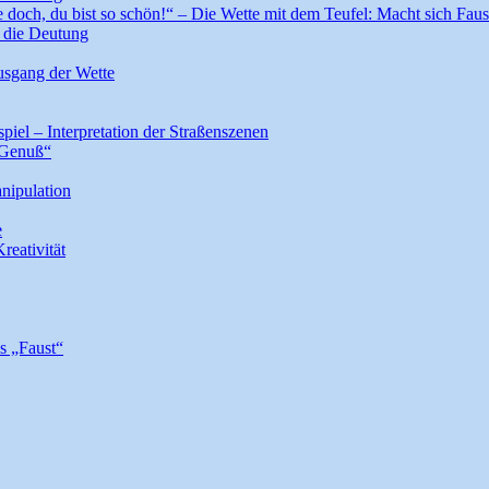
doch, du bist so schön!“ – Die Wette mit dem Teufel: Macht sich Faus
r die Deutung
Ausgang der Wette
el – Interpretation der Straßenszenen
 Genuß“
nipulation
e
reativität
s „Faust“