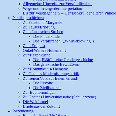
Allgemeine Hinweise zur Verständlichkeit
Wege und Irrwege der Interpretation
Bis zur Verstiegenheit? – Der Denkstil der älteren Philol
Parallelgeschichten
Zu Faust und Margarete
Zu Fausts Erlösung
Zum faustischen Streben
Die Findelkinder
Die Verpfiffenen („Whistleblowing“)
Zum Erdgeist
Onkel Walters Höllenfahrt
Zur Hexenküche
Die „Pläät“ – eine Gendergeschichte
Das galaktische Bewußtsein
Zur Homunkulus-Thematik
Zu Goethes Modernisierungskritik
Zu freiem Volk auf freiem Grund
Die Revolte
Die Zivilisatoren
Zur Euphorionfigur
Zu Goethes Universitätssatire (Schülerszene)
Die Weltformel
Briefe aus der Zukunft
Inszenierung
Eintopf – Faust 2 in Weimar