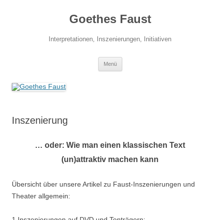
Zum
Inhalt
Goethes Faust
springen
Interpretationen, Inszenierungen, Initiativen
Menü
Inszenierung
… oder: Wie man einen klassischen Text
(un)attraktiv machen kann
Übersicht über unsere Artikel zu Faust-Inszenierungen und
Theater allgemein:
1 Inszenierungen auf DVD und Tonträgern: