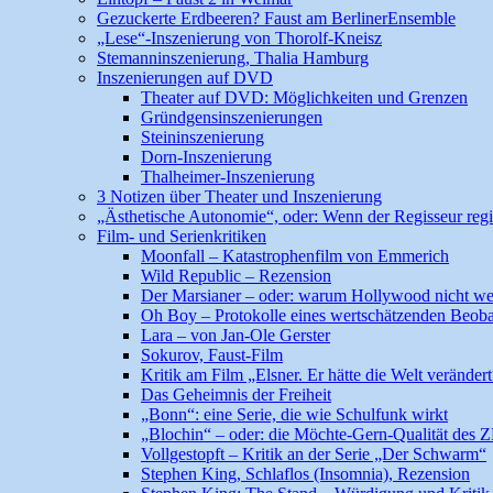
Gezuckerte Erdbeeren? Faust am BerlinerEnsemble
„Lese“-Inszenierung von Thorolf-Kneisz
Stemanninszenierung, Thalia Hamburg
Inszenierungen auf DVD
Theater auf DVD: Möglichkeiten und Grenzen
Gründgensinszenierungen
Steininszenierung
Dorn-Inszenierung
Thalheimer-Inszenierung
3 Notizen über Theater und Inszenierung
„Ästhetische Autonomie“, oder: Wenn der Regisseur regi
Film- und Serienkritiken
Moonfall – Katastrophenfilm von Emmerich
Wild Republic – Rezension
Der Marsianer – oder: warum Hollywood nicht wel
Oh Boy – Protokolle eines wertschätzenden Beoba
Lara – von Jan-Ole Gerster
Sokurov, Faust-Film
Kritik am Film „Elsner. Er hätte die Welt veränder
Das Geheimnis der Freiheit
„Bonn“: eine Serie, die wie Schulfunk wirkt
„Blochin“ – oder: die Möchte-Gern-Qualität des 
Vollgestopft – Kritik an der Serie „Der Schwarm“
Stephen King, Schlaflos (Insomnia), Rezension