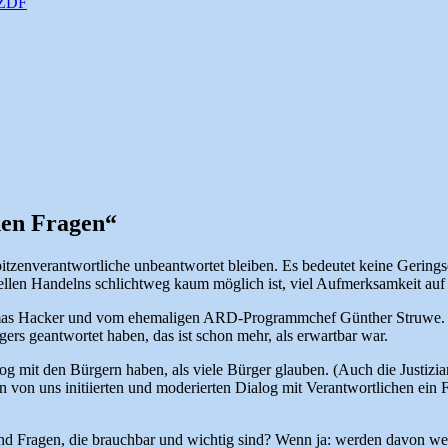
 ZDF
nen Fragen“
pitzenverantwortliche unbeantwortet bleiben. Es bedeutet keine Gerin
ellen Handelns schlichtweg kaum möglich ist, viel Aufmerksamkeit auf
s Hacker und vom ehemaligen ARD-Programmchef Günther Struwe. Plu
rgers geantwortet haben, das ist schon mehr, als erwartbar war.
alog mit den Bürgern haben, als viele Bürger glauben. (Auch die Just
 von uns initiierten und moderierten Dialog mit Verantwortlichen ein 
nd Fragen, die brauchbar und wichtig sind? Wenn ja: werden davon welc