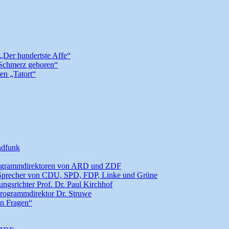
 „Der hundertste Affe“
 Schmerz geboren“
en „Tatort“
ndfunk
Programmdirektoren von ARD und ZDF
n Sprecher von CDU, SPD, FDP, Linke und Grüne
ngsrichter Prof. Dr. Paul Kirchhof
rogrammdirektor Dr. Struwe
en Fragen“