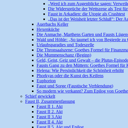
„Werd ich zum Augenblicke sagen: Verweile 
Die Widersprüche der Wettszene als Test fü
Faust in Arkadien: die Utopie als Crashtest
„Das ist der Weisheit letzter Schluß“: Der 
Auerbachs Keller
Hexenküche
Die Anmache, Marthens Garten und Fausts Lügenspi
Wald und Höhle: „So taumel ich von Begierde zu
Urlaubsparadies und Todeszelle
Die Thronsaalszene: Goethes Formel für Finanzma
Die Mummenschanz (Beginn)
Geld, Geist, Geiz und Gewalt – die Plutus-Episod
Fausts Gang zu den Müttern: Goethes Formel für K
Helena: Wie Persönlichkeit die Schönheit erhöht
Phorkyas oder die Kunst des Keifens
Euphorion
Faust und Sorge (Faustische Verblendung)
So modern wie verkannt? Zum Epilog von Goethe
Schief gewickelt
Faust II, Zusammenfassung
Faust II 1. Akt
Faust II 2. Akt
Faust II 3.Akt
Faust II 4. Akt
Faust II 5. Akt und Epilog