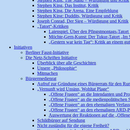
Stephen King: The Stand – Würdigung und Kritik
Stephen King, Das Institut, Kritik
Stephen King, Die Arena. Eine Empfehlung
Stephen King: Duddits, Würdigung und Kritik
Joseph Conrad, Der Sieg – Würdigung und Kritik
„Tatort“-Kritiken
Laienspiel. Über den Pfingstmontags-Tatort
Möchte-Gern-Kunst: Der Tukur-Tatort „Im
„Gestern war kein Tag“: Kritik an einem gut
Initiativen
Berliner Faust-Initiative
Die Netz-Schriften Initiative
Überblick über alle Geschichten
Unsere „Philosophie“
Mitmachen
Bürgermedienrat
Aufruf zur Gründung eines Bürgerrats für den Ru
„Vernunft wird Unsinn, Wohltat Plage“
„Offene Fragen“ an die Intendanten und 
„Offene Fragen“ an die medienpolititsche
„Offene Fragen“ an den ehemaligen Verfassu
„Offene Fragen“ an den ehemaligen ARD-P
Auswertung der Reaktionen auf die „Offen
Schildbürger auf Sendung
Nicht zuständig für die eigene Freiheit?