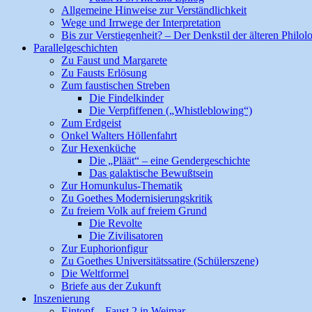
Allgemeine Hinweise zur Verständlichkeit
Wege und Irrwege der Interpretation
Bis zur Verstiegenheit? – Der Denkstil der älteren Philol
Parallelgeschichten
Zu Faust und Margarete
Zu Fausts Erlösung
Zum faustischen Streben
Die Findelkinder
Die Verpfiffenen („Whistleblowing“)
Zum Erdgeist
Onkel Walters Höllenfahrt
Zur Hexenküche
Die „Pläät“ – eine Gendergeschichte
Das galaktische Bewußtsein
Zur Homunkulus-Thematik
Zu Goethes Modernisierungskritik
Zu freiem Volk auf freiem Grund
Die Revolte
Die Zivilisatoren
Zur Euphorionfigur
Zu Goethes Universitätssatire (Schülerszene)
Die Weltformel
Briefe aus der Zukunft
Inszenierung
Eintopf – Faust 2 in Weimar