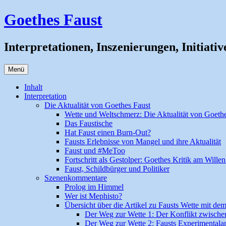
Zum
Goethes Faust
Inhalt
springen
Interpretationen, Inszenierungen, Initiativ
Menü
Inhalt
Interpretation
Die Aktualität von Goethes Faust
Wette und Weltschmerz: Die Aktualität von Goeth
Das Faustische
Hat Faust einen Burn-Out?
Fausts Erlebnisse von Mangel und ihre Aktualität
Faust und #MeToo
Fortschritt als Gestolper: Goethes Kritik am Wille
Faust, Schildbürger und Politiker
Szenenkommentare
Prolog im Himmel
Wer ist Mephisto?
Übersicht über die Artikel zu Fausts Wette mit de
Der Weg zur Wette 1: Der Konflikt zwische
Der Weg zur Wette 2: Fausts Experimental