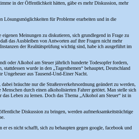
imme in der Öffentlichkeit hätten, gäbe es mehr Diskussion, mehr
n Lösungsmöglichkeiten für Probleme erarbeiten und in die
die eigenen Meinungen zu diskutieren, sich grundlegend in Frage zu
t, daß das Ausbleiben von Antworten auf ihre Fragen nicht mehr
 Instanzen der Realitätsprüfung wichtig sind, habe ich ausgeführt im
i oder Alkohol am Steuer jährlich hunderte Todesopfer fordern,
en, stattdessen wurde in den „Tagesthemen“ behauptet, Deutschland
fte Ungeheuer aus Tausend-Und-Einer Nacht.
t, dabei bräuchte nur die Straßenverkehrsordnung geändert zu werden,
enschen durch einen alkoholisierten Fahrer getötet. Man stelle sich
r das Leben zu lernen. Doch das Thema „Alkohol am Steuer“ ist in
öffentliche Diskussion zu bringen, werden aufmerksamkeitsträchtige
be.
 er es nicht schafft, sich zu behaupten gegen google, facebook und