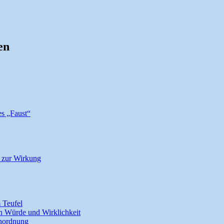
en
es „Faust“
n zur Wirkung
m Teufel
n Würde und Wirklichkeit
anordnung