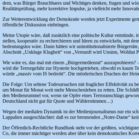
dem, was Bürger Brauchbares und Wichtiges denken, fragen und wissen
Realitätsprüfung, mehr korrektive Impulse, ja vielleicht mehr Innovat
Zur Weiterentwicklung der Demokratie werden jetzt Experimente gema
öffentliche Diskussion einbringen.
Meine Utopie wäre, daß zusätzlich eine politische Kultur entstünde, i
stellen, kooperativ zu recherchieren und Ideen zu entwickeln, mit de
bedeutungslos wäre. Dann hätten wir uninstitutionalisierte Bürgerräte
Abschnitt „Unkluge Klugheit“ von „Vernunft wird Unsinn, Wohltat P
Wie wäre es, das mal mit einem „Bürgermedienrat“ auszuprobieren? 
wird die Terrorgefahr zur Hysterie hochgetrieben, obwohl es kaum Te
würde „massiv vom IS bedroht“. Die mörderischen Drachen der Heim
Die Folge: Um seltene Todesursachen mit fraglicher Effektivität zu 
um Monat für Monat weit mehr Menschenleben zu retten. Die Schildbü
den Medienrummel vor, wenn sie Opfer eines Terroranschlags geworde
Deutschland nicht gut für Quote und Wählerstimmen…)
Wegen der medialen Dynamik ist der Medienjournalismus nur ein schwa
Lappalien ausgeschlachtet: daß es zur brennenden „Notre-Dame“ kei
Der Öffentlich-Rechtliche Rundfunk steht vor der größten, wichtigst
Co, die immer mächtiger werden aber über kein demokratisches Korr