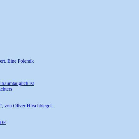
ert. Eine Polemik
traumtauglich ist
chters
t“, von Oliver Hirschbiegel.
ZDF