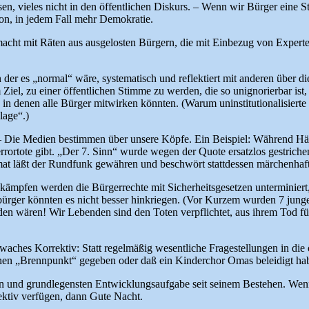
, vieles nicht in den öffentlichen Diskurs. – Wenn wir Bürger eine St
ion, in jedem Fall mehr Demokratie.
cht mit Räten aus ausgelosten Bürgern, die mit Einbezug von Experte
n der es „normal“ wäre, systematisch und reflektiert mit anderen über 
m Ziel, zu einer öffentlichen Stimme zu werden, die so unignorierbar is
, in denen alle Bürger mitwirken könnten. (Warum uninstitutionalisierte
lage“.)
– Die Medien bestimmen über unsere Köpfe. Ein Beispiel: Während Händ
rrortote gibt. „Der 7. Sinn“ wurde wegen der Quote ersatzlos gestrich
at läßt der Rundfunk gewähren und beschwört stattdessen märchenha
bekämpfen werden die Bürgerrechte mit Sicherheitsgesetzen unterminier
rger könnten es nicht besser hinkriegen. (Vor Kurzem wurden 7 junge M
n wären! Wir Lebenden sind den Toten verpflichtet, aus ihrem Tod fü
ches Korrektiv: Statt regelmäßig wesentliche Fragestellungen in die 
nen „Brennpunkt“ gegeben oder daß ein Kinderchor Omas beleidigt ha
en und grundlegensten Entwicklungsaufgabe seit seinem Bestehen. Wenn
ektiv verfügen, dann Gute Nacht.