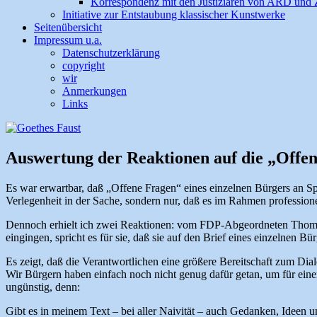
Korrespondenz mit den Justiziaren von ARD und
Initiative zur Entstaubung klassischer Kunstwerke
Seitenübersicht
Impressum u.a.
Datenschutzerklärung
copyright
wir
Anmerkungen
Links
Auswertung der Reaktionen auf die „Offe
Es war erwartbar, daß „Offene Fragen“ eines einzelnen Bürgers an S
Verlegenheit in der Sache, sondern nur, daß es im Rahmen profession
Dennoch erhielt ich zwei Reaktionen: vom FDP-Abgeordneten Thoma
eingingen, spricht es für sie, daß sie auf den Brief eines einzelnen Bü
Es zeigt, daß die Verantwortlichen eine größere Bereitschaft zum Di
Wir Bürgern haben einfach noch nicht genug dafür getan, um für einen
ungünstig, denn:
Gibt es in meinem Text – bei aller Naivität – auch Gedanken, Ideen u